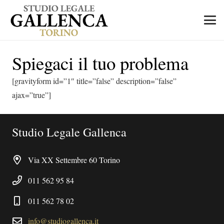
Spiegaci il tuo problema
[gravityform id=”1″ title=”false” description=”false”
ajax=”true”]
Studio Legale Gallenca
Via XX Settembre 60 Torino
011 562 95 84
011 562 78 02
info@studiogallenca.it